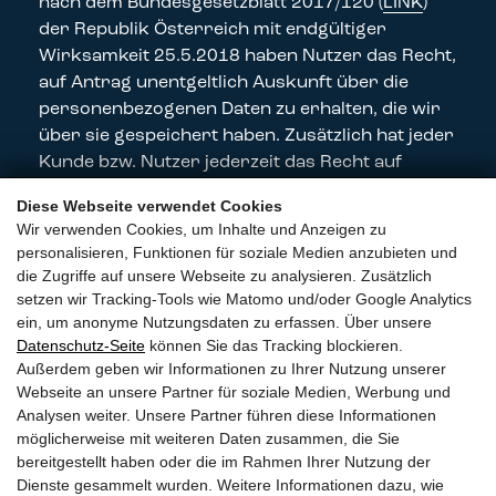
nach dem Bundesgesetzblatt 2017/120 (
LINK
)
der Republik Österreich mit endgültiger
Wirksamkeit 25.5.2018 haben Nutzer das Recht,
auf Antrag unentgeltlich Auskunft über die
personenbezogenen Daten zu erhalten, die wir
über sie gespeichert haben. Zusätzlich hat jeder
Kunde bzw. Nutzer jederzeit das Recht auf
Berichtigung unrichtiger Daten, Sperrung und
Diese Webseite verwendet Cookies
Löschung seiner personenbezogene Daten,
Wir verwenden Cookies, um Inhalte und Anzeigen zu
soweit dem keine gesetzliche Aufbewahrungs-
personalisieren, Funktionen für soziale Medien anzubieten und
oder Meldepflichtpflicht entgegensteht.
die Zugriffe auf unsere Webseite zu analysieren. Zusätzlich
setzen wir Tracking-Tools wie Matomo und/oder Google Analytics
ein, um anonyme Nutzungsdaten zu erfassen. Über unsere
Datenschutz-Seite
können Sie das Tracking blockieren.
Außerdem geben wir Informationen zu Ihrer Nutzung unserer
Webseite an unsere Partner für soziale Medien, Werbung und
Analysen weiter. Unsere Partner führen diese Informationen
DOPPLINGER & DOPPLINGER GMBH
möglicherweise mit weiteren Daten zusammen, die Sie
bereitgestellt haben oder die im Rahmen Ihrer Nutzung der
Frankgasse 6/DG
Dienste gesammelt wurden. Weitere Informationen dazu, wie
1090 Wien